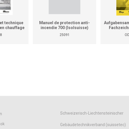
et technique
Manuel de protection anti-
Aufgabensam
r en chauffage
incendie 700 (Isolsuisse)
Fachzeich
as le manuel
8
25091
OD
tiques pour
reprises et
ises)
Schweizerisch-Liechtensteinischer
n
ook
Gebäudetechnikverband (suissetec)