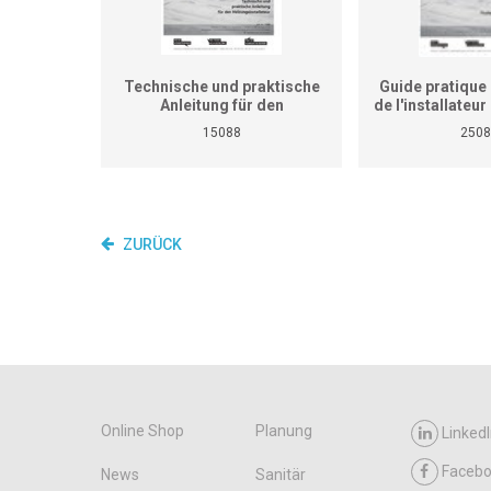
Technische und praktische
Guide pratique 
Anleitung für den
de l'installateu
Heizungsinstallateur (ersetzt
(Ne remplace p
15088
2508
nicht den praktischen
de travaux pra
Lehrgang für überbetriebliche
cours interent
Kurse und Betriebe)
entrepr
ZURÜCK
Online Shop
Planung
LinkedI
Faceb
News
Sanitär