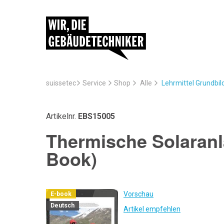
suissetec
Service
Lehrmittel Grundbi
Shop
Alle
Artikelnr.
EBS15005
Thermische Solaranl
Book)
Vorschau
E-book
Deutsch
Artikel empfehlen