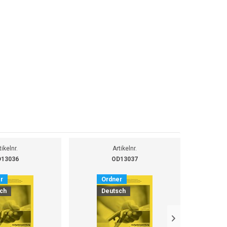
tikelnr.
Artikelnr.
13036
OD13037
r
Ordner
O
ch
Deutsch
D