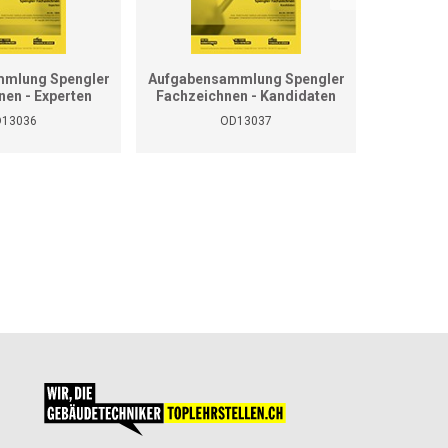
mlung Spengler
Aufgabensammlung Spengler
Grundla
nen - Experten
Fachzeichnen - Kandidaten
13036
OD13037