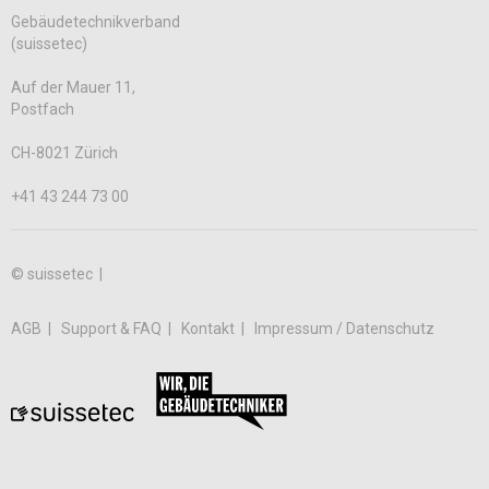
Gebäudetechnikverband
(suissetec)
Auf der Mauer 11,
Postfach
CH-8021 Zürich
+41 43 244 73 00
© suissetec |
AGB
Support & FAQ
Kontakt
Impressum / Datenschutz