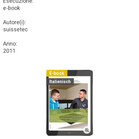
Esecuzione:
e-book
Autore(i):
suissetec
Anno:
2011
E-book
Italienisch