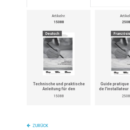
Artikelnr.
Artikel
15088
2508
Deutsch
Französi
Technische und praktische
Guide pratique 
Anleitung für den
de l'installateu
Heizungsinstallateur (ersetzt
(Ne remplace p
15088
2508
nicht den praktischen
de travaux pra
Lehrgang für überbetriebliche
cours interent
Kurse und Betriebe)
entrepr
ZURÜCK