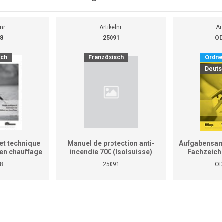
nr.
Artikelnr.
Ar
8
25091
OD
sch
Französisch
Ordne
Deuts
et technique
Manuel de protection anti-
Aufgabensam
r en chauffage
incendie 700 (Isolsuisse)
Fachzeich
as le manuel
8
25091
OD
tiques pour
reprises et
ises)