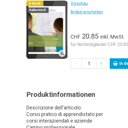
Vorschau
E-book
Italienisch
Artikel empfehlen
20.85
CHF
inkl. MwSt.
für Nichtmitglieder CHF 20.85
-
+
In d
Produktinformationen
Descrizione dell'articolo:
Corso pratico di apprendistato per
corsi interaziendali e aziende
Campo professionale