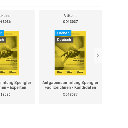
tikelnr.
Artikelnr.
13036
OD13037
r
Ordner
O
ch
Deutsch
D
mlung Spengler
Aufgabensammlung Spengler
Grundla
nen - Experten
Fachzeichnen - Kandidaten
13036
OD13037