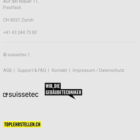
Auf der Mauer 11,
Postfach
CH-8021 Zürich
+41 43 244 73 00
© suissetec |
AGB
Support & FAQ
Kontakt
Impressum / Datenschutz