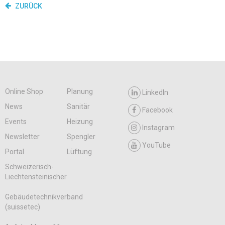
ZURÜCK
Online Shop
Planung
LinkedIn
News
Sanitär
Facebook
Events
Heizung
Instagram
Newsletter
Spengler
YouTube
Portal
Lüftung
Schweizerisch-
Liechtensteinischer
Gebäudetechnikverband
(suissetec)