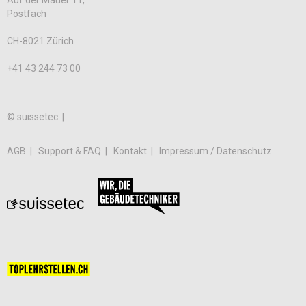
Postfach
CH-8021 Zürich
+41 43 244 73 00
© suissetec |
AGB
Support & FAQ
Kontakt
Impressum / Datenschutz