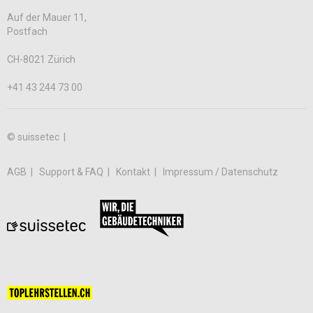
Auf der Mauer 11,
Postfach
CH-8021 Zürich
+41 43 244 73 00
© suissetec |
AGB
Support & FAQ
Kontakt
Impressum / Datenschutz