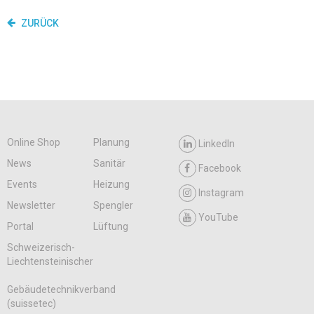
ZURÜCK
Online Shop
Planung
LinkedIn
News
Sanitär
Facebook
Events
Heizung
Instagram
Newsletter
Spengler
YouTube
Portal
Lüftung
Schweizerisch-
Liechtensteinischer
Gebäudetechnikverband
(suissetec)