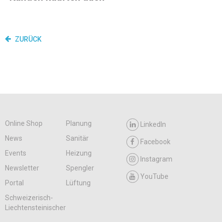
ZURÜCK
Online Shop
Planung
LinkedIn
News
Sanitär
Facebook
Events
Heizung
Instagram
Newsletter
Spengler
YouTube
Portal
Lüftung
Schweizerisch-
Liechtensteinischer