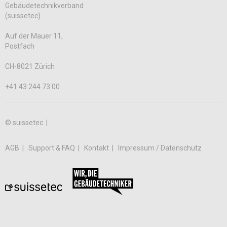
Gebäudetechnikverband
(suissetec)
Auf der Mauer 11,
Postfach
CH-8021 Zürich
+41 43 244 73 00
© suissetec |
AGB
Support & FAQ
Kontakt
Impressum / Datenschutz