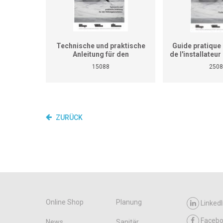
Technische und praktische
Guide pratique 
Anleitung für den
de l'installateu
Heizungsinstallateur (ersetzt
(Ne remplace p
15088
2508
nicht den praktischen
de travaux pra
Lehrgang für überbetriebliche
cours interent
Kurse und Betriebe)
entrepr
ZURÜCK
Online Shop
Planung
LinkedI
Faceb
News
Sanitär