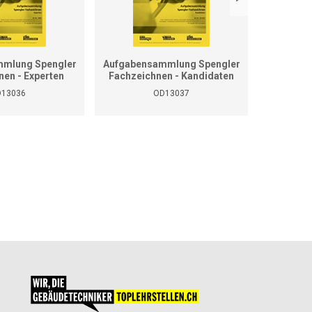
mlung Spengler
Aufgabensammlung Spengler
Grundla
nen - Experten
Fachzeichnen - Kandidaten
13036
OD13037