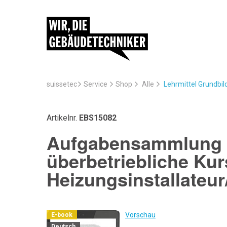
suissetec
Service
Lehrmittel Grundbi
Shop
Alle
Artikelnr.
EBS15082
Aufgabensammlung z
überbetriebliche Kur
Heizungsinstallateur
Vorschau
E-book
Deutsch