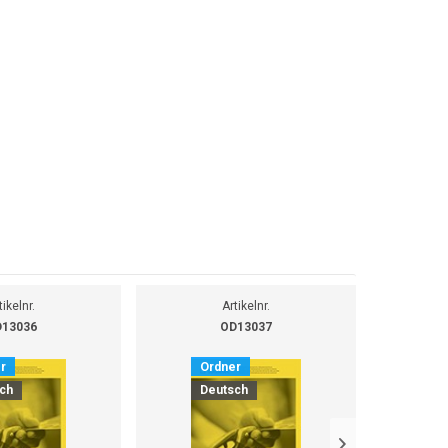
tikelnr.
Artikelnr.
13036
OD13037
r
Ordner
O
ch
Deutsch
D