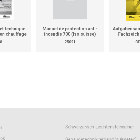
et technique
Manuel de protection anti-
Aufgabensam
r en chauffage
incendie 700 (Isolsuisse)
Fachzeich
as le manuel
8
25091
OD
tiques pour
reprises et
ises)
Schweizerisch-Liechtensteinischer
n
ook
Gebäudetechnikverband (suissetec)