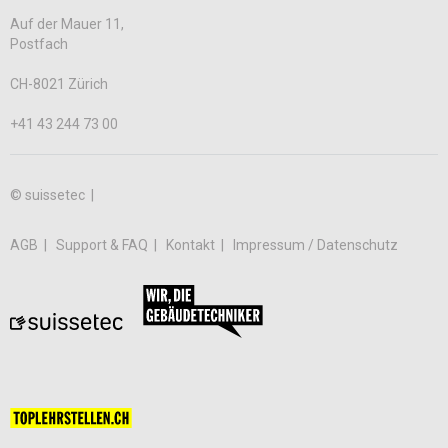
Auf der Mauer 11,
Postfach
CH-8021 Zürich
+41 43 244 73 00
© suissetec |
AGB
Support & FAQ
Kontakt
Impressum / Datenschutz