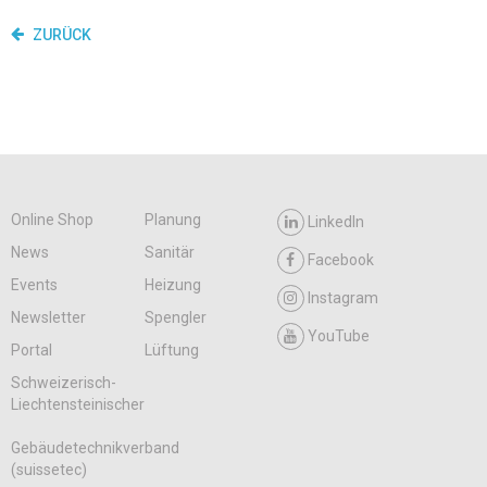
ZURÜCK
Online Shop
Planung
LinkedIn
News
Sanitär
Facebook
Events
Heizung
Instagram
Newsletter
Spengler
YouTube
Portal
Lüftung
Schweizerisch-
Liechtensteinischer
Gebäudetechnikverband
(suissetec)