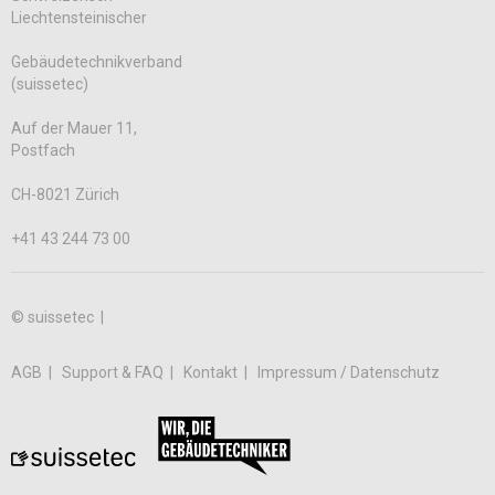
Liechtensteinischer
Gebäudetechnikverband
(suissetec)
Auf der Mauer 11,
Postfach
CH-8021 Zürich
+41 43 244 73 00
© suissetec |
AGB
Support & FAQ
Kontakt
Impressum / Datenschutz