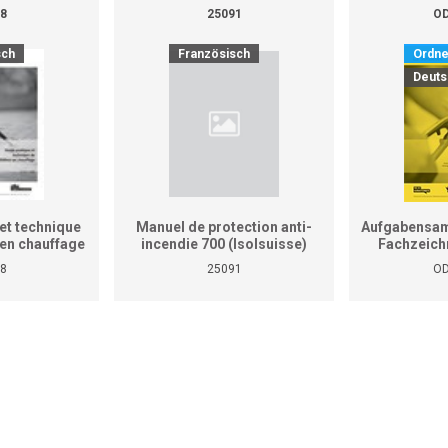
8
25091
OD
sch
Französisch
Ordne
Deuts
et technique
Manuel de protection anti-
Aufgabensam
r en chauffage
incendie 700 (Isolsuisse)
Fachzeich
as le manuel
8
25091
OD
tiques pour
reprises et
ises)