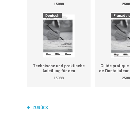
15088
2508
Deutsch
Französi
Technische und praktische
Guide pratique 
Anleitung für den
de l'installateu
Heizungsinstallateur (ersetzt
(Ne remplace p
15088
2508
nicht den praktischen
de travaux pra
Lehrgang für überbetriebliche
cours interent
Kurse und Betriebe)
entrepr
ZURÜCK