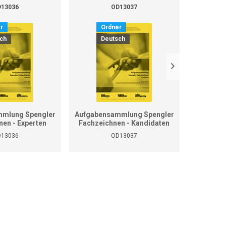
13036
OD13037
r
Ordner
O
ch
Deutsch
D
mlung Spengler
Aufgabensammlung Spengler
Grundla
nen - Experten
Fachzeichnen - Kandidaten
13036
OD13037