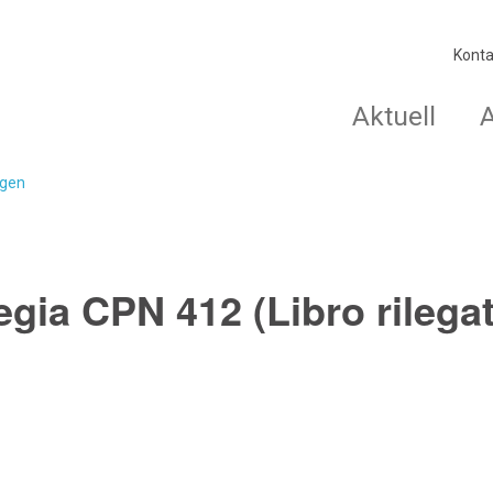
Konta
Aktuell
agen
egia CPN 412 (Libro rilega
.