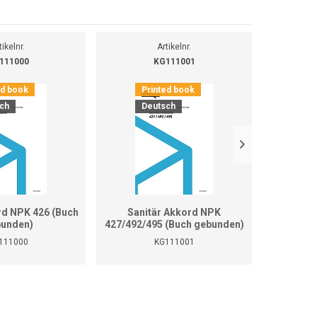
tikelnr.
Artikelnr.
111000
KG111001
ed book
Printed book
Pr
ch
Deutsch
D
rd NPK 426 (Buch
Sanitär Akkord NPK
Sanitär 
unden)
427/492/495 (Buch gebunden)
111000
KG111001