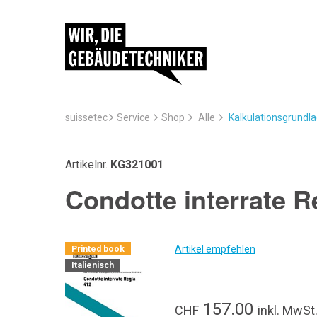
suissetec
Service
Kalkulationsgrundl
Shop
Alle
Artikelnr.
KG321001
Condotte interrate R
Artikel empfehlen
Printed book
Italienisch
157.00
CHF
inkl. MwSt