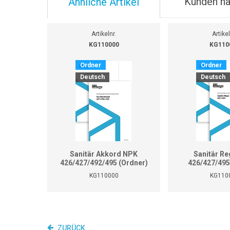
Kunden ha
Ähnliche Artikel
Artikelnr.
Artikel
KG110000
KG110
Ordner
Ordner
Deutsch
Deutsch
Sanitär Akkord NPK
Sanitär Re
426/427/492/495 (Ordner)
426/427/495
KG110000
KG110
ZURÜCK