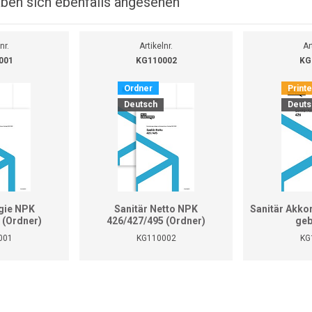
ben sich ebenfalls angesehen
nr.
Artikelnr.
Ar
001
KG110002
KG
Ordner
Print
Deutsch
Deuts
gie NPK
Sanitär Netto NPK
Sanitär Akko
 (Ordner)
426/427/495 (Ordner)
geb
001
KG110002
KG