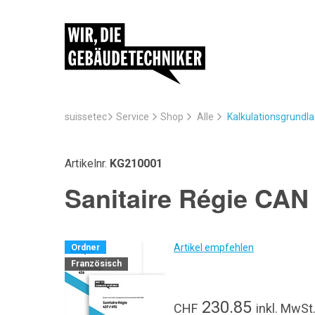
suissetec
Service
Kalkulationsgrundl
Shop
Alle
Artikelnr.
KG210001
Sanitaire Régie CAN 
Artikel empfehlen
Ordner
Französisch
230.85
CHF
inkl. MwSt