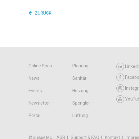
ZURÜCK
Online Shop
Planung
LinkedI
Faceb
News
Sanitär
Instag
Events
Heizung
YouTu
Newsletter
Spengler
Portal
Lüftung
© suissetec |
AGB
Support & FAQ
Kontakt
Impre