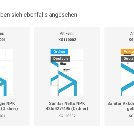
ben sich ebenfalls angesehen
nr.
Artikelnr.
Ar
001
KG110002
KG
Ordner
Print
Deutsch
Deuts
gie NPK
Sanitär Netto NPK
Sanitär Akko
 (Ordner)
426/427/495 (Ordner)
geb
001
KG110002
KG