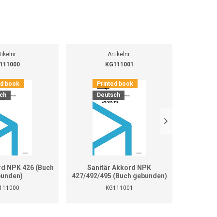
tikelnr.
Artikelnr.
111000
KG111001
ed book
Printed book
Pr
ch
Deutsch
D
rd NPK 426 (Buch
Sanitär Akkord NPK
Sanitär 
unden)
427/492/495 (Buch gebunden)
111000
KG111001