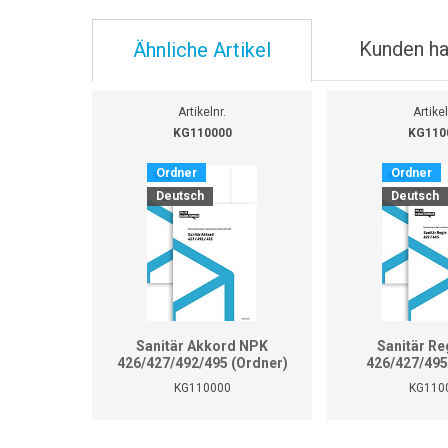
Kunden ha
Ähnliche Artikel
Artikelnr.
Artikel
KG110000
KG110
Ordner
Ordner
Deutsch
Deutsch
Sanitär Akkord NPK
Sanitär Re
426/427/492/495 (Ordner)
426/427/495
KG110000
KG110