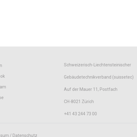
Schweizerisch-Liechtensteinischer
n
ook
Gebäudetechnikverband (suissetec)
ram
Auf der Mauer 11, Postfach
be
CH-8021 Zürich
+41 43 244 73 00
ssum / Datenschutz