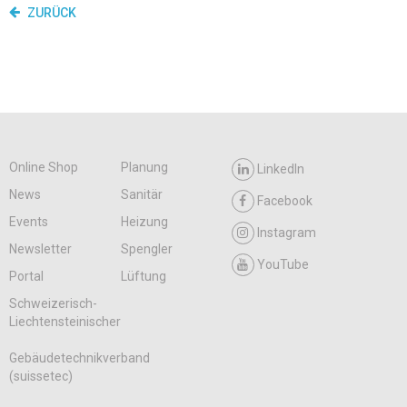
ZURÜCK
Online Shop
Planung
LinkedIn
News
Sanitär
Facebook
Events
Heizung
Instagram
Newsletter
Spengler
YouTube
Portal
Lüftung
Schweizerisch-
Liechtensteinischer
Gebäudetechnikverband
(suissetec)