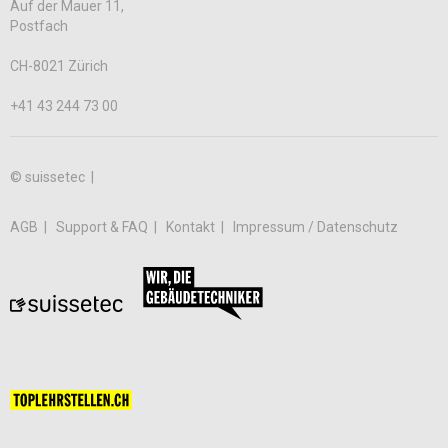
Auf der Mauer 11,
Postfach
CH-8021 Zürich
+41 43 244 73 00
© suissetec |
AGB
Support & FAQ
Kontakt
Impressum / Datenschutz