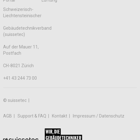
Schweizerisch-
Liechtensteinischer
Gebäudetechnikverband
(suissetec)
Auf der Mauer 11,
Postfach
CH-8021 Zürich
+41 43 244 73 00
© suissetec |
AGB
Support & FAQ
Kontakt
Impressum / Datenschutz