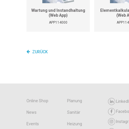
Wartung und Instandhaltung
Elementkalkula
(Web App)
(Web 
APP114000
APP114
ZURÜCK
Online Shop
Planung
LinkedI
Faceb
News
Sanitär
Instag
Events
Heizung