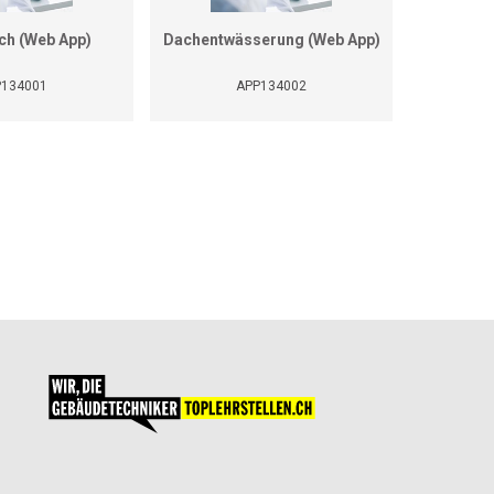
ch (Web App)
Dachentwässerung (Web App)
Druckve
Wasserst
und 
P134001
APP134002