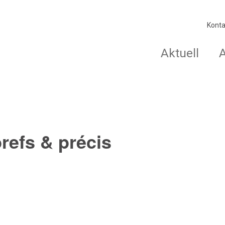
Konta
Aktuell
brefs & précis