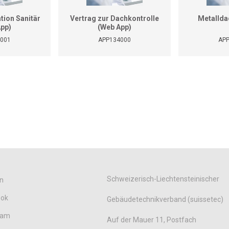
tion Sanitär
Vertrag zur Dachkontrolle
Metallda
App)
(Web App)
001
APP134000
AP
Schweizerisch-Liechtensteinischer
n
ook
Gebäudetechnikverband (suissetec)
ram
Auf der Mauer 11, Postfach