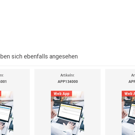
ben sich ebenfalls angesehen
nr.
Artikelnr.
Ar
4001
APP134000
APP
Web App
Web 