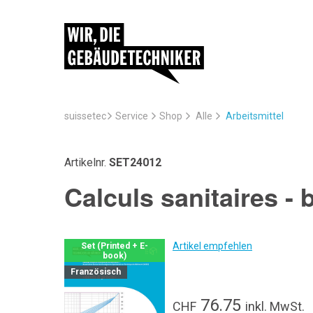
suissetec
Service
Arbeitsmittel
Shop
Alle
Artikelnr.
SET24012
Calculs sanitaires - 
Artikel empfehlen
Set (Printed + E-
book)
Französisch
76.75
CHF
inkl. MwSt.