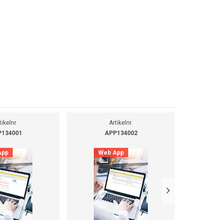
tikelnr.
Artikelnr.
134001
APP134002
App
Web App
O
D