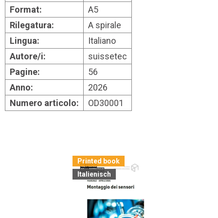
Format:
A5
Rilegatura:
A spirale
Lingua:
Italiano
Autore/i:
suissetec
Pagine:
56
Anno:
2026
Numero articolo:
OD30001
Printed book
Italienisch