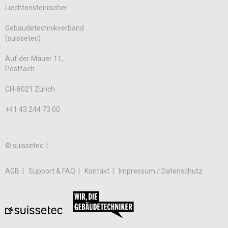
Liechtensteinischer
Gebäudetechnikverband
(suissetec)
Auf der Mauer 11,
Postfach
CH-8021 Zürich
+41 43 244 73 00
© suissetec |
AGB
Support & FAQ
Kontakt
Impressum / Datenschutz