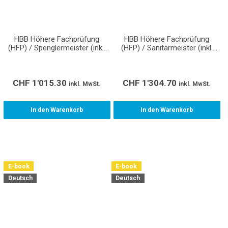
HBB Höhere Fachprüfung
HBB Höhere Fachprüfung
(HFP) / Spenglermeister (inkl.
(HFP) / Sanitärmeister (inkl.
Normen/Richtlinien/Wegleitungen)
Normen/Richtlinien/Wegleitungen
CHF
1'015.30
CHF
1'304.70
inkl. MwSt.
inkl. MwSt.
In den Warenkorb
In den Warenkorb
E-book
E-book
Deutsch
Deutsch