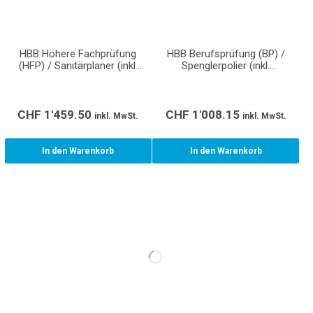
HBB Höhere Fachprüfung
HBB Berufsprüfung (BP) /
(HFP) / Sanitärplaner (inkl.
Spenglerpolier (inkl.
Normen/Richtlinien/Wegleitungen)
Normen/Richtlinien/Wegleitungen)
CHF
1'459.50
CHF
1'008.15
inkl. MwSt.
inkl. MwSt.
In den Warenkorb
In den Warenkorb