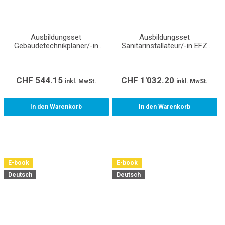
Ausbildungsset
Ausbildungsset
Gebäudetechnikplaner/-in
Sanitärinstallateur/-in EFZ
Heizung EFZ Lernende (inkl.
Lernende (inkl. Normen und
Normen und Richtlinien)
Richtlinien)
CHF
544.15
CHF
1'032.20
inkl. MwSt.
inkl. MwSt.
In den Warenkorb
In den Warenkorb
E-book
E-book
Deutsch
Deutsch