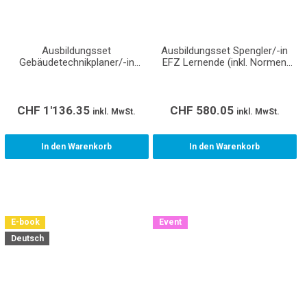
Ausbildungsset
Ausbildungsset Spengler/-in
Gebäudetechnikplaner/-in
EFZ Lernende (inkl. Normen
Sanitär EFZ Lernende (inkl.
und Richtlinien)
Normen und Richtlinien)
CHF
1'136.35
CHF
580.05
inkl. MwSt.
inkl. MwSt.
In den Warenkorb
In den Warenkorb
E-book
Event
Deutsch