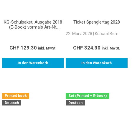
KG-Schulpaket, Ausgabe 2018
Ticket Spenglertag 2028
(E-Book) vormals Art-Nr.
SET111009
22. März 2028 | Kursaal Bern
CHF
129.30
CHF
324.30
inkl. MwSt.
inkl. MwSt.
In den Warenkorb
In den Warenkorb
Printed book
Set (Printed + E-book)
Deutsch
Deutsch