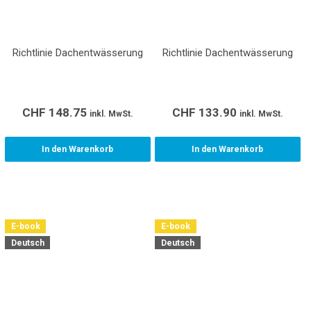
Richtlinie Dachentwässerung
Richtlinie Dachentwässerung
CHF
148.75
CHF
133.90
inkl. MwSt.
inkl. MwSt.
In den Warenkorb
In den Warenkorb
E-book
E-book
Deutsch
Deutsch