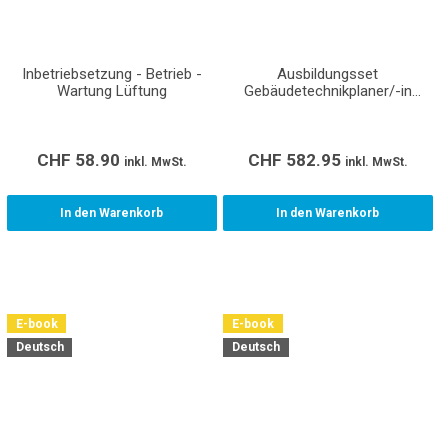
Inbetriebsetzung - Betrieb -
Ausbildungsset
Wartung Lüftung
Gebäudetechnikplaner/-in
Lüftung EFZ Lernende (inkl.
Normen und Richtlinien)
CHF
58.90
CHF
582.95
inkl. MwSt.
inkl. MwSt.
In den Warenkorb
In den Warenkorb
E-book
E-book
Deutsch
Deutsch