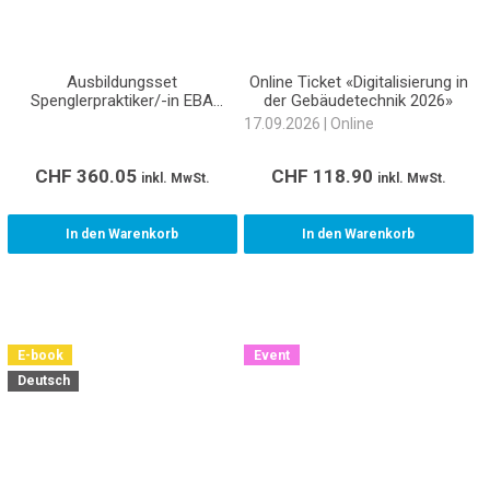
Ausbildungsset
Online Ticket «Digitalisierung in
Spenglerpraktiker/-in EBA
der Gebäudetechnik 2026»
Lernende (inkl. Normen und
17.09.2026 | Online
Richtlinien)
CHF
360.05
CHF
118.90
inkl. MwSt.
inkl. MwSt.
In den Warenkorb
In den Warenkorb
E-book
Event
Deutsch