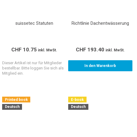
suissetec Statuten
Richtlinie Dachentwässerung
CHF
10.75
CHF
193.40
inkl. MwSt.
inkl. MwSt.
Dieser Artikel ist nur für Mitglieder
In den Warenkorb
bestellbar. Bitte loggen Sie sich als
Mitglied ein.
Printed book
E-book
Deutsch
Deutsch