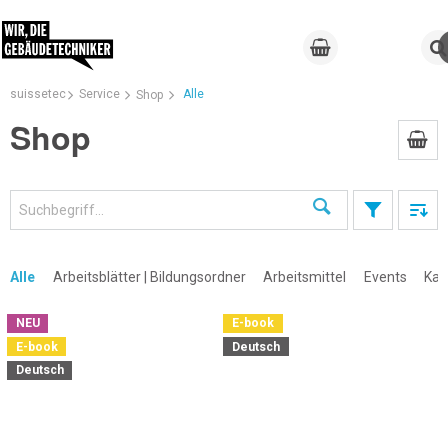
suissetec
Service
Alle
Shop
Shop
Suchen
Alle
Arbeitsblätter | Bildungsordner
Arbeitsmittel
Events
Kal
NEU
E-book
E-book
Deutsch
×
Deutsch