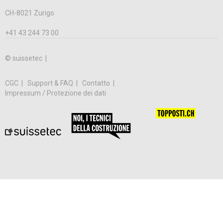
CH-8021 Zurigo
+41 43 244 73 00
© suissetec |
CGC
Support & FAQ
Contatto
Impressum / Protezione dei dati