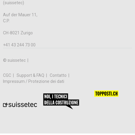
(suissetec)
Auf der Mauer 11,
C.P.
CH-8021 Zurigo
+41 43 244 73 00
© suissetec |
CGC
Support & FAQ
Contatto
Impressum / Protezione dei dati