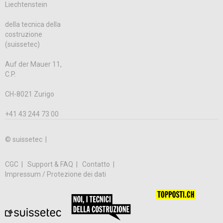
Liechtenstein
della tecnica della
costruzione
(suissetec)
Auf der Mauer 11,
C.P.
CH-8021 Zurigo
+41 43 244 73 00
© suissetec |
CGC
Support & FAQ
Contatto
Impressum / Protezione dei dati