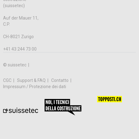
(suissetec)
Auf der Mauer 11,
C.P.
CH-8021 Zurigo
+41 43 244 73 00
© suissetec |
CGC
Support & FAQ
Contatto
Impressum / Protezione dei dati