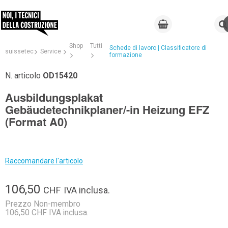
Shop
Tutti
Schede di lavoro | Classificatore di
suissetec
Service
formazione
N. articolo
OD15420
Ausbildungsplakat
Gebäudetechnikplaner/-in Heizung EFZ
(Format A0)
Raccomandare l'articolo
106,50
CHF
IVA inclusa.
Prezzo Non-membro
106,50 CHF IVA inclusa.