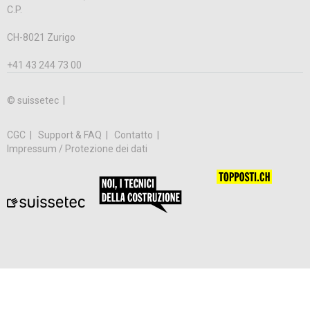
C.P.
CH-8021 Zurigo
+41 43 244 73 00
© suissetec |
CGC
Support & FAQ
Contatto
Impressum / Protezione dei dati