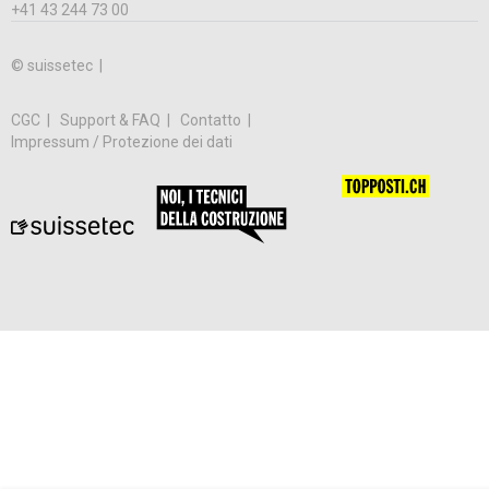
+41 43 244 73 00
© suissetec |
CGC
Support & FAQ
Contatto
Impressum / Protezione dei dati