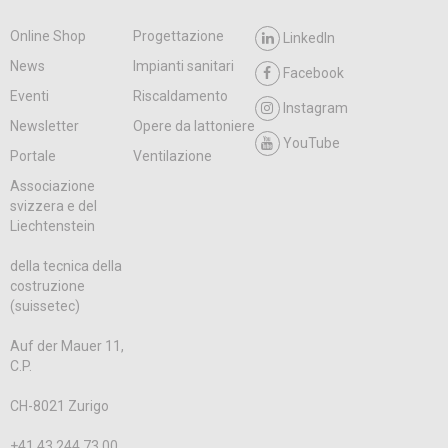
Online Shop
Progettazione
LinkedIn
News
Impianti sanitari
Facebook
Eventi
Riscaldamento
Instagram
Newsletter
Opere da lattoniere
YouTube
Portale
Ventilazione
Associazione
svizzera e del
Liechtenstein
della tecnica della
costruzione
(suissetec)
Auf der Mauer 11,
C.P.
CH-8021 Zurigo
+41 43 244 73 00