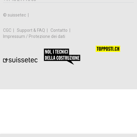
© suissetec |
CGC
Support & FAQ
Contatto
Impressum / Protezione dei dati