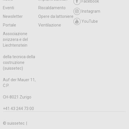
Facebook
Eventi
Riscaldamento
Instagram
Newsletter
Opere da lattoniere
YouTube
Portale
Ventilazione
Associazione
svizzera e del
Liechtenstein
della tecnica della
costruzione
(suissetec)
Auf der Mauer 11,
C.P.
CH-8021 Zurigo
+41 43 244 73 00
© suissetec |