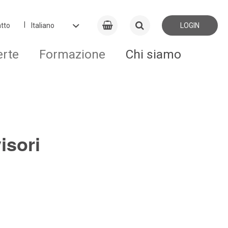
tto
LOGIN
erte
Formazione
Chi siamo
isori