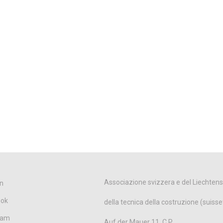
Associazione svizzera e del Liechtens
n
ook
della tecnica della costruzione (suisse
ram
Auf der Mauer 11, C.P.