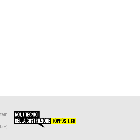
tein
tec)