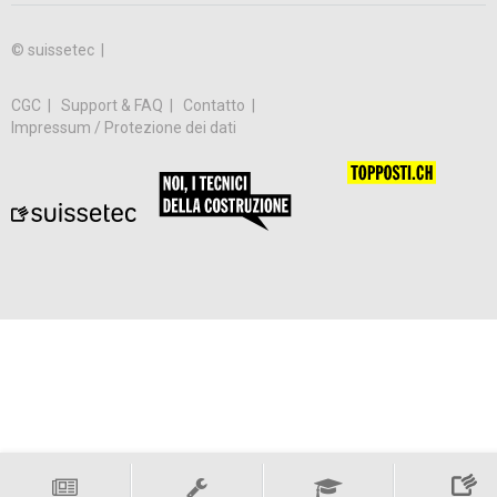
© suissetec |
CGC
Support & FAQ
Contatto
Impressum / Protezione dei dati