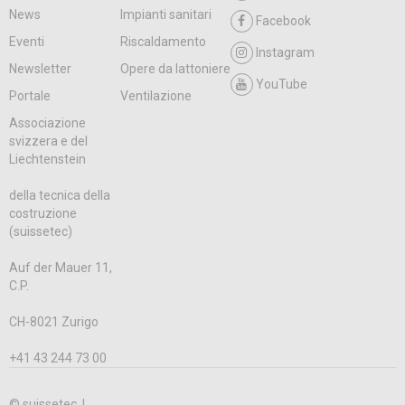
News
Impianti sanitari
Facebook
Eventi
Riscaldamento
Instagram
Newsletter
Opere da lattoniere
YouTube
Portale
Ventilazione
Associazione
svizzera e del
Liechtenstein
della tecnica della
costruzione
(suissetec)
Auf der Mauer 11,
C.P.
CH-8021 Zurigo
+41 43 244 73 00
© suissetec |