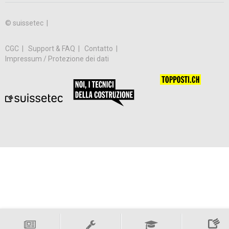
© suissetec |
CGC
Support & FAQ
Contatto
Impressum / Protezione dei dati