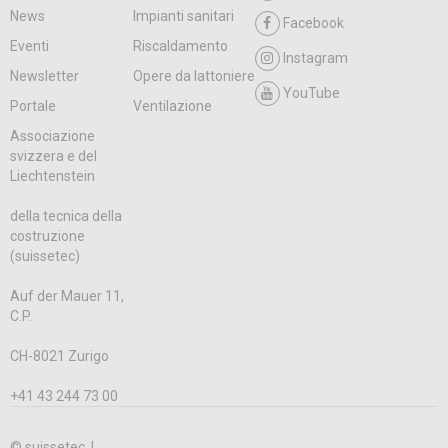
News
Impianti sanitari
Facebook
Eventi
Riscaldamento
Instagram
Newsletter
Opere da lattoniere
YouTube
Portale
Ventilazione
Associazione
svizzera e del
Liechtenstein
della tecnica della
costruzione
(suissetec)
Auf der Mauer 11,
C.P.
CH-8021 Zurigo
+41 43 244 73 00
© suissetec |