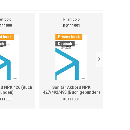
articolo
N. articolo
111000
KG111001
ed book
Printed book
Pr
ch
Deutsch
D
rd NPK 426 (Buch
Sanitär Akkord NPK
Sanitär 
unden)
427/492/495 (Buch gebunden)
111000
KG111001