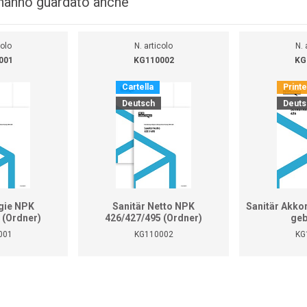
i hanno guardato anche
colo
N. articolo
N. 
001
KG110002
KG
Cartella
Print
Deutsch
Deuts
gie NPK
Sanitär Netto NPK
Sanitär Akko
 (Ordner)
426/427/495 (Ordner)
geb
001
KG110002
KG