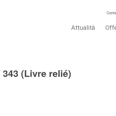
Conta
Attualità
Off
43 (Livre relié)