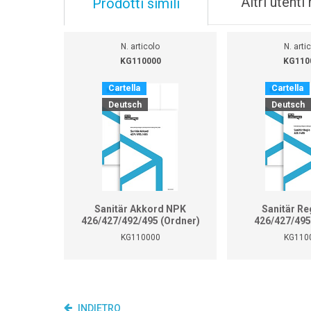
Altri utent
Prodotti simili
N. articolo
N. arti
KG110000
KG110
Cartella
Cartella
Deutsch
Deutsch
Sanitär Akkord NPK
Sanitär Re
426/427/492/495 (Ordner)
426/427/495
KG110000
KG110
INDIETRO