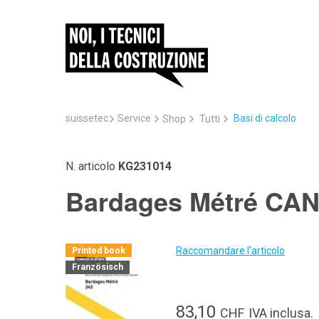
suissetec
Service
Basi di calcolo
Shop
Tutti
N. articolo
KG231014
Bardages Métré CAN 3
Raccomandare l'articolo
Printed book
Französisch
83,10
CHF
IVA inclusa.