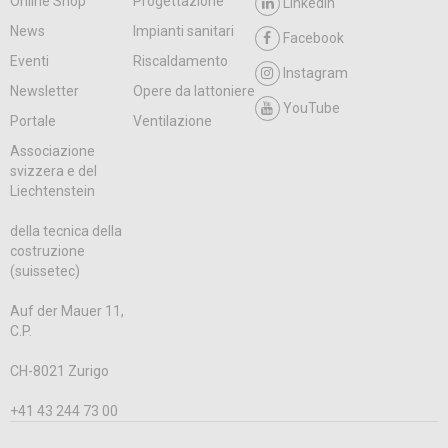
Online Shop
Progettazione
LinkedIn
News
Impianti sanitari
Facebook
Eventi
Riscaldamento
Instagram
Newsletter
Opere da lattoniere
YouTube
Portale
Ventilazione
Associazione
svizzera e del
Liechtenstein
della tecnica della
costruzione
(suissetec)
Auf der Mauer 11,
C.P.
CH-8021 Zurigo
+41 43 244 73 00