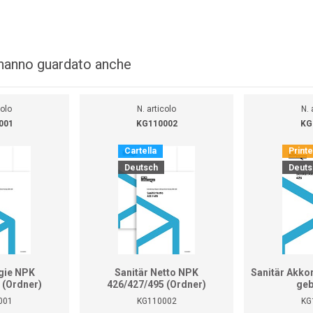
i hanno guardato anche
colo
N. articolo
N. 
001
KG110002
KG
Cartella
Print
Deutsch
Deuts
gie NPK
Sanitär Netto NPK
Sanitär Akko
 (Ordner)
426/427/495 (Ordner)
geb
001
KG110002
KG