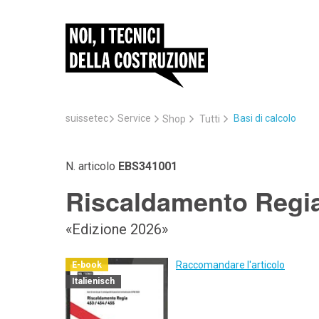
suissetec
Service
Basi di calcolo
Shop
Tutti
N. articolo
EBS341001
Riscaldamento Regia
«Edizione 2026»
Raccomandare l'articolo
E-book
Italienisch