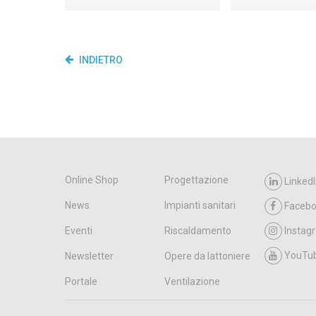
INDIETRO
Online Shop
Progettazione
LinkedI
News
Impianti sanitari
Faceb
Eventi
Riscaldamento
Instag
YouTu
Newsletter
Opere da lattoniere
Portale
Ventilazione