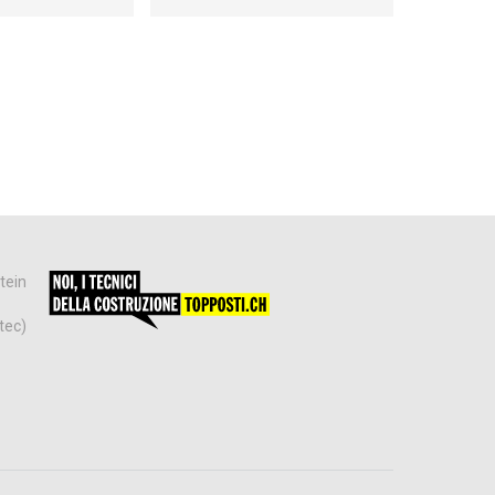
tein
tec)