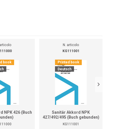
articolo
N. articolo
111000
KG111001
ed book
Printed book
Pr
ch
Deutsch
D
rd NPK 426 (Buch
Sanitär Akkord NPK
Sanitär 
unden)
427/492/495 (Buch gebunden)
111000
KG111001