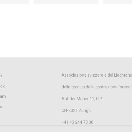
Associazione svizzera e del Liechtens
n
ook
della tecnica della costruzione (suisse
ram
Auf der Mauer 11, C.P.
be
CH-8021 Zurigo
+41 43 244 73 00