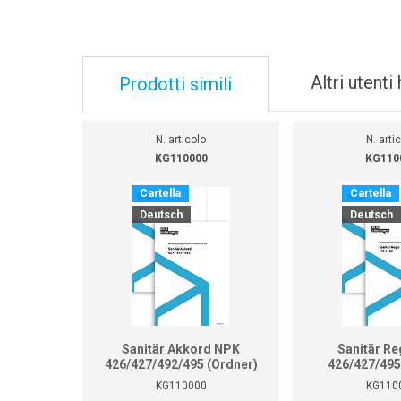
Altri utent
Prodotti simili
N. articolo
N. arti
KG110000
KG110
Cartella
Cartella
Deutsch
Deutsch
Sanitär Akkord NPK
Sanitär Re
426/427/492/495 (Ordner)
426/427/495
KG110000
KG110