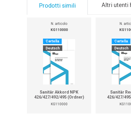
Altri utent
Prodotti simili
N. articolo
N. arti
KG110000
KG110
Cartella
Cartella
Deutsch
Deutsch
Sanitär Akkord NPK
Sanitär Re
426/427/492/495 (Ordner)
426/427/495
KG110000
KG110