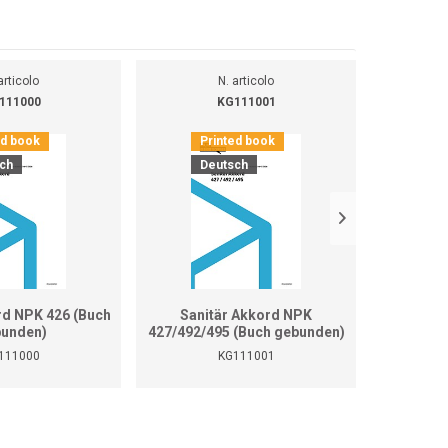
articolo
N. articolo
111000
KG111001
ed book
Printed book
Pr
ch
Deutsch
D
rd NPK 426 (Buch
Sanitär Akkord NPK
Sanitär 
unden)
427/492/495 (Buch gebunden)
111000
KG111001