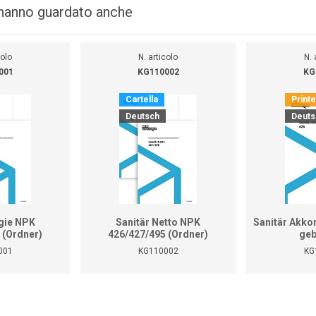
i hanno guardato anche
colo
N. articolo
N. 
001
KG110002
KG
Cartella
Print
Deutsch
Deuts
gie NPK
Sanitär Netto NPK
Sanitär Akko
 (Ordner)
426/427/495 (Ordner)
geb
001
KG110002
KG