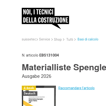
suissetec
Service
Basi di calcolo
Shop
Tutti
N. articolo
EBS131004
Materialliste Spengl
Ausgabe 2026
Raccomandare l'articolo
E-book
Deutsch