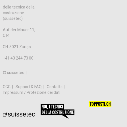
della tecnica della
costruzione
(suissetec)
Auf der Mauer 11,
C.P.
CH-8021 Zurigo
+41 43 244 73 00
© suissetec |
CGC
Support & FAQ
Contatto
Impressum / Protezione dei dati