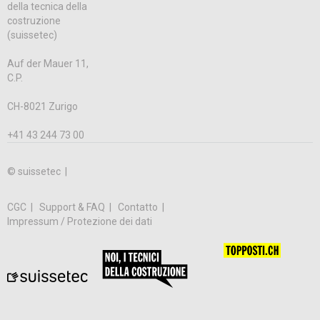
della tecnica della
costruzione
(suissetec)
Auf der Mauer 11,
C.P.
CH-8021 Zurigo
+41 43 244 73 00
© suissetec |
CGC
Support & FAQ
Contatto
Impressum / Protezione dei dati