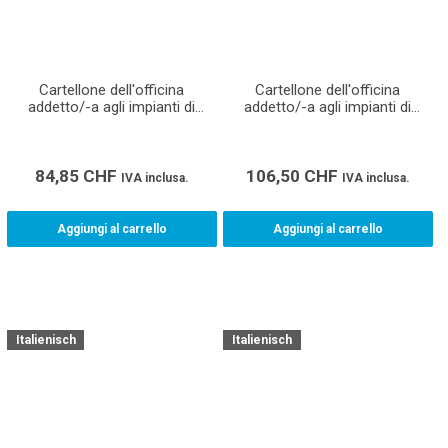
Cartellone dell'officina
Cartellone dell'officina
addetto/-a agli impianti di
addetto/-a agli impianti di
ventilazione CFP (Formato A1)
riscaldamento CFP (Formato
A0)
84,85
CHF
106,50
CHF
IVA inclusa.
IVA inclusa.
Aggiungi al carrello
Aggiungi al carrello
Italienisch
Italienisch