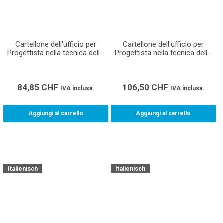
Cartellone dell'ufficio per
Cartellone dell'ufficio per
Progettista nella tecnica della
Progettista nella tecnica della
costruzione ventilazione AFC
costruzione riscaladamento
(Formato A1)
AFC (Formato A0)
84,85
CHF
106,50
CHF
IVA inclusa.
IVA inclusa.
Aggiungi al carrello
Aggiungi al carrello
Italienisch
Italienisch