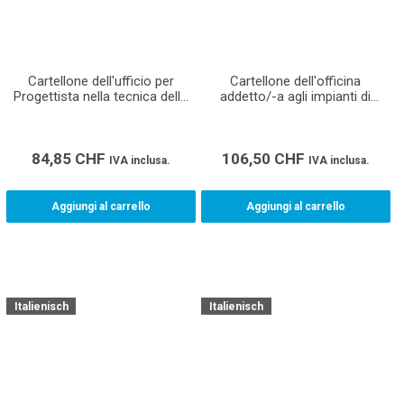
Cartellone dell'ufficio per
Cartellone dell'officina
Progettista nella tecnica della
addetto/-a agli impianti di
costruzione impianti sanitari
ventilazione CFP (Formato A0)
AFC (Formato A1)
84,85
CHF
106,50
CHF
IVA inclusa.
IVA inclusa.
Aggiungi al carrello
Aggiungi al carrello
Italienisch
Italienisch