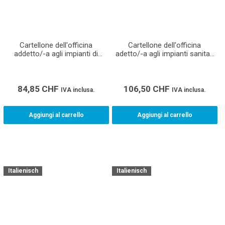
Cartellone dell'officina
Cartellone dell'officina
addetto/-a agli impianti di
adetto/-a agli impianti sanitari
riscaldamento CFP (Formato
CFP (Formato A0)
A1)
84,85
CHF
106,50
CHF
IVA inclusa.
IVA inclusa.
Aggiungi al carrello
Aggiungi al carrello
Italienisch
Italienisch