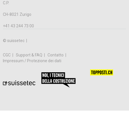
C.P.
CH-8021 Zurigo
+41 43 244 73 00
© suissetec |
CGC
Support & FAQ
Contatto
Impressum / Protezione dei dati