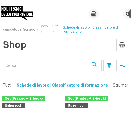
Shop
Tutti
Schede di lavoro | Classificatore di
suissetec
Service
formazione
Shop
Cerca
Tutti
Schede di lavoro | Classificatore di formazione
Strumenti
Set (Printed + E-book)
Set (Printed + E-book)
Italienisch
Italienisch
×