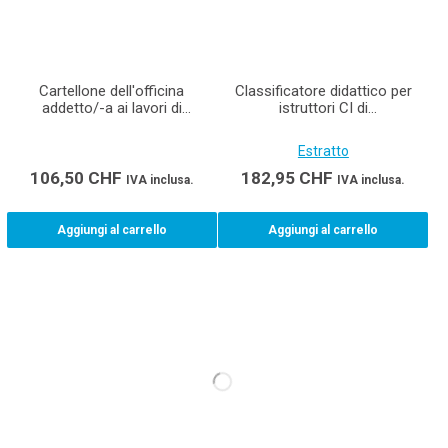
Cartellone dell'officina
Classificatore didattico per
addetto/-a ai lavori di
istruttori CI di
lattoneria CFP (Formato A0)
costruttrici/costruttori di
impianti di ventilazione AFC
Estratto
(montaggio)
106,50
CHF
182,95
CHF
IVA inclusa.
IVA inclusa.
Aggiungi al carrello
Aggiungi al carrello