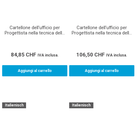
Cartellone dell'ufficio per
Cartellone dell'ufficio per
Progettista nella tecnica della
Progettista nella tecnica della
costruzione riscaladamento
costruzione impianti sanitari
AFC (Formato A1)
AFC (Formato A0)
84,85
CHF
106,50
CHF
IVA inclusa.
IVA inclusa.
Aggiungi al carrello
Aggiungi al carrello
Italienisch
Italienisch