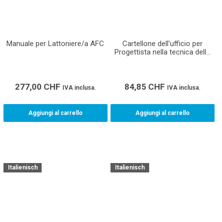
Manuale per Lattoniere/a AFC
Cartellone dell'ufficio per
Progettista nella tecnica della
costruzione ventilazione AFC
(Formato A0)
277,00
CHF
84,85
CHF
IVA inclusa.
IVA inclusa.
Aggiungi al carrello
Aggiungi al carrello
Italienisch
Italienisch