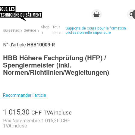
Shop
Tous
Supports de cours pour la formation
suissetec
Service
professionnelle supérieure
les
N° d’article
HBB10009-R
HBB Höhere Fachprüfung (HFP) /
Spenglermeister (inkl.
Normen/Richtlinien/Wegleitungen)
Recommander l'article
1 015,30
CHF
TVA incluse
Prix Non-membre 1 015,30 CHF
TVA incluse