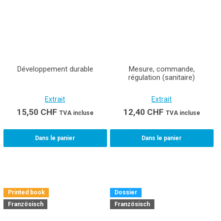
Développement durable
Mesure, commande,
régulation (sanitaire)
Extrait
Extrait
15,50
CHF
12,40
CHF
TVA incluse
TVA incluse
Dans le panier
Dans le panier
Printed book
Dossier
Französisch
Französisch