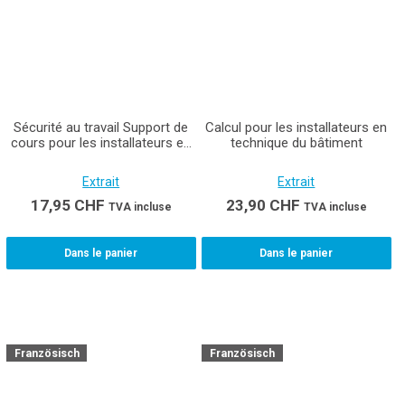
Sécurité au travail Support de
Calcul pour les installateurs en
cours pour les installateurs en
technique du bâtiment
technique du bâtiment AFP et
CFC
Extrait
Extrait
17,95
CHF
23,90
CHF
TVA incluse
TVA incluse
Dans le panier
Dans le panier
Französisch
Französisch