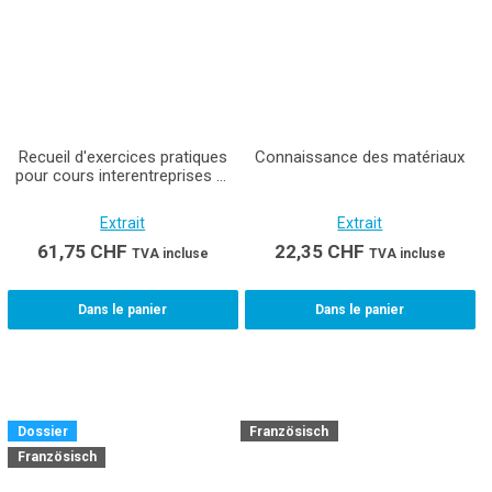
Recueil d'exercices pratiques
Connaissance des matériaux
pour cours interentreprises et
entreprises Installatrice /
Installateur sanitaire CFC
Extrait
Extrait
61,75
CHF
22,35
CHF
TVA incluse
TVA incluse
Dans le panier
Dans le panier
Dossier
Französisch
Französisch