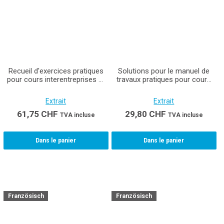
Recueil d'exercices pratiques
Solutions pour le manuel de
pour cours interentreprises et
travaux pratiques pour cours
entreprises Installatrice /
interentreprises et entreprises
Installateur en chauffage CFC
Champ professionnel /
Extrait
Extrait
Planification en technique du
bâtiment / Cours 1
61,75
CHF
29,80
CHF
TVA incluse
TVA incluse
Projeteuse/eur en technique
du bâtiment CFC (chauffage /
ventilation / sanitaire)
Dans le panier
Dans le panier
Französisch
Französisch