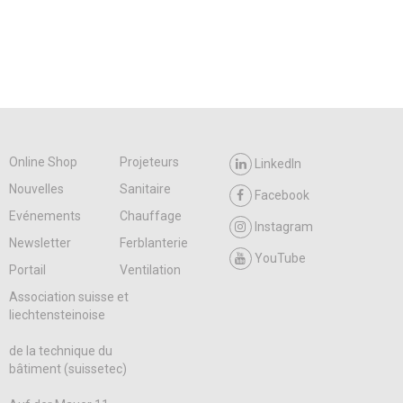
Online Shop
Projeteurs
LinkedIn
Nouvelles
Sanitaire
Facebook
Evénements
Chauffage
Instagram
Newsletter
Ferblanterie
YouTube
Portail
Ventilation
Association suisse et
liechtensteinoise
de la technique du
bâtiment (suissetec)