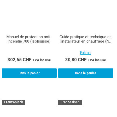
Manuel de protection anti-
Guide pratique et technique de
incendie 700 (Isolsuisse)
l'installateur en chauffage (Ne
remplace pas le manuel de
travaux pratiques pour cours
Extrait
interentreprises et
entreprises)
302,65
CHF
30,80
CHF
TVA incluse
TVA incluse
Dans le panier
Dans le panier
Französisch
Französisch