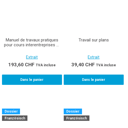
Manuel de travaux pratiques
Travail sur plans
pour cours interentreprises et
entreprises Ferblantière /
Ferblantier CFC
Extrait
Extrait
193,60
CHF
39,40
CHF
TVA incluse
TVA incluse
Dans le panier
Dans le panier
Dossier
Dossier
Französisch
Französisch