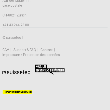
Auf der Mauer 11,
case postale
CH-8021 Zurich
+41 43 244 73 00
© suissetec |
CGV
Support & FAQ
Contact
Impressum / Protection des données