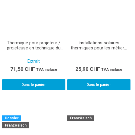
Thermique pour projeteur /
Installations solaires
projeteuse en technique du
thermiques pour les métiers
bâtiment
de la technique du bâtiment
Extrait
71,50
CHF
25,90
CHF
TVA incluse
TVA incluse
Dans le panier
Dans le panier
Dossier
Französisch
Französisch