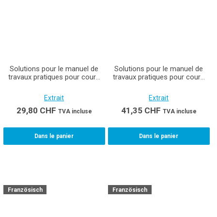
Solutions pour le manuel de
Solutions pour le manuel de
travaux pratiques pour cours
travaux pratiques pour cours
interentreprises et entreprises
interentreprises et entreprises
Champ professionnel /
Champ professionnel /
Extrait
Extrait
Planification en technique du
Planification en technique du
bâtiment / Cours 2
bâtiment / Cours 3
29,80
CHF
41,35
CHF
TVA incluse
TVA incluse
Projeteuse/eur en technique
Projeteuse/eur en technique
du bâtiment CFC (chauffage /
du bâtiment CFC (chauffage /
ventilation / sanitaire)
ventilation / sanitaire)
Dans le panier
Dans le panier
Französisch
Französisch