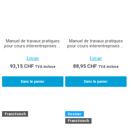
Manuel de travaux pratiques
Manuel de travaux pratiques
pour cours interentreprises et
pour cours interentreprises et
entreprises - Cours 1 à 5
entreprises Installatrice /
Installatrice / Installateur en
Installateur sanitaire CFC
Extrait
Extrait
chauffage CFC
93,15
CHF
88,95
CHF
TVA incluse
TVA incluse
Dans le panier
Dans le panier
Französisch
Dossier
Französisch