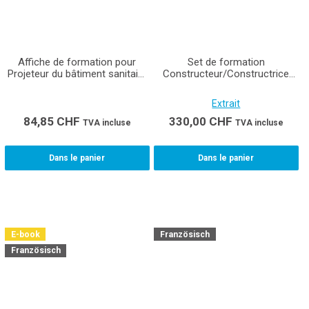
Affiche de formation pour
Set de formation
Projeteur du bâtiment sanitaire
Constructeur/Constructrice
CFC (Format A1)
d'installations de ventilation
CFC (Montage) apprenti-e
Extrait
84,85
CHF
330,00
CHF
TVA incluse
TVA incluse
Dans le panier
Dans le panier
E-book
Französisch
Französisch