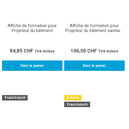
Affiche de formation pour
Affiche de formation pour
Projeteur du bâtiment
Projeteur du bâtiment sanitaire
chauffage CFC (Format A1)
CFC (Format A0)
84,85
CHF
106,50
CHF
TVA incluse
TVA incluse
Dans le panier
Dans le panier
Französisch
E-book
Französisch