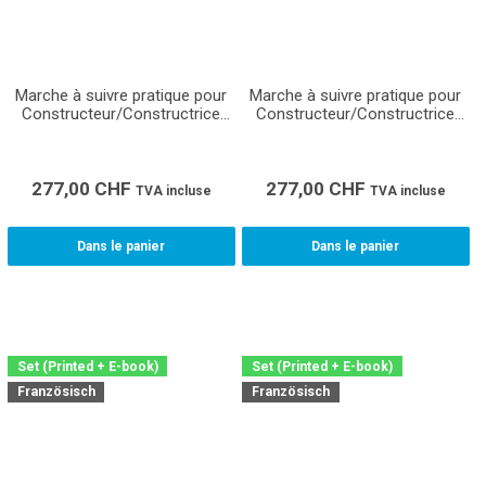
Marche à suivre pratique pour
Marche à suivre pratique pour
Constructeur/Constructrice
Constructeur/Constructrice
d'installations de ventilation
d'installations de ventilation
CFC (Montage) - Matériel
CFC (Production) - Matériel
pédagogique pour les
pédagogique pour les
formateurs en entreprise,
formateurs en entreprise,
277,00
CHF
277,00
CHF
TVA incluse
TVA incluse
écoles professionnelles et
écoles professionnelles et
cours interentreprises pour la
cours interentreprises pour la
formation des apprentis
formation des apprentis
Dans le panier
Dans le panier
Set (Printed + E-book)
Set (Printed + E-book)
Französisch
Französisch