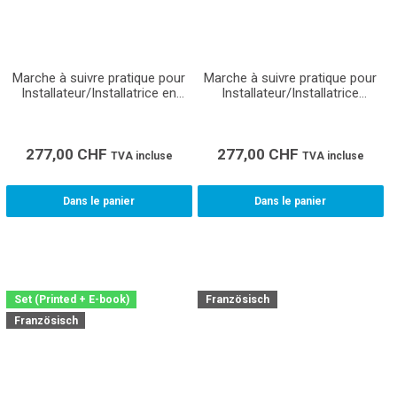
Marche à suivre pratique pour
Marche à suivre pratique pour
Installateur/Installatrice en
Installateur/Installatrice
chauffage CFC - Matériel
sanitaire CFC - Matériel
pédagogique pour les
pédagogique pour les
formateurs en entreprise,
formateurs en entreprise,
écoles professionnelles et
écoles professionnelles et
277,00
CHF
277,00
CHF
TVA incluse
TVA incluse
cours interentreprises pour la
cours interentreprises pour la
formation des apprentis
formation des apprentis
Dans le panier
Dans le panier
Set (Printed + E-book)
Französisch
Französisch