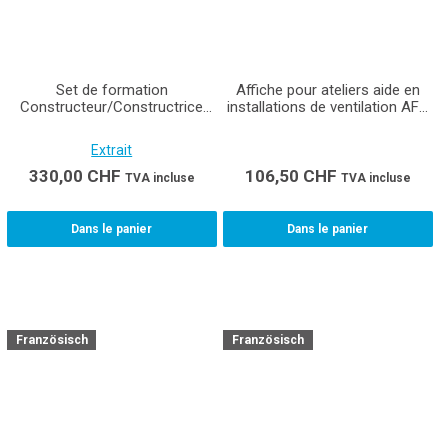
Set de formation
Affiche pour ateliers aide en
Constructeur/Constructrice
installations de ventilation AFP
d'installations de ventilation
(Format A0)
CFC (Production) apprenti-e
Extrait
330,00
CHF
106,50
CHF
TVA incluse
TVA incluse
Dans le panier
Dans le panier
Französisch
Französisch