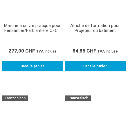
Marche à suivre pratique pour
Affiche de formation pour
Ferblantier/Ferblantière CFC -
Projeteur du bâtiment
Matériel pédagogique pour les
ventilation CFC (Format A1)
formateurs en entreprise,
écoles professionnelles et
cours interentreprises pour la
277,00
CHF
84,85
CHF
TVA incluse
TVA incluse
formation des apprentis
Dans le panier
Dans le panier
Französisch
Französisch