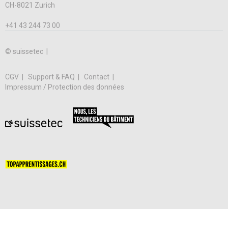
CH-8021 Zurich
+41 43 244 73 00
© suissetec |
CGV
Support & FAQ
Contact
Impressum / Protection des données