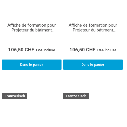
Affiche de formation pour
Affiche de formation pour
Projeteur du bâtiment
Projeteur du bâtiment
ventilation CFC (Format A0)
chauffage CFC (Format A0)
106,50
CHF
106,50
CHF
TVA incluse
TVA incluse
Dans le panier
Dans le panier
Französisch
Französisch