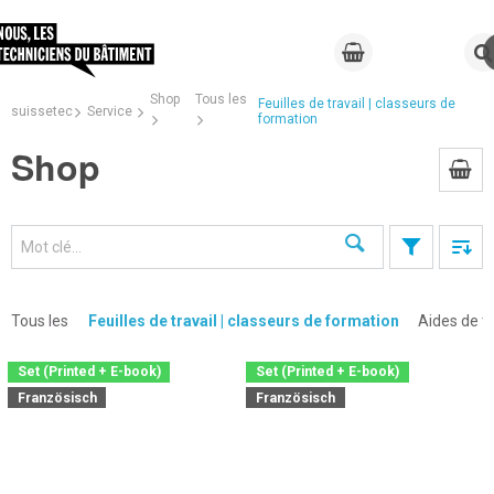
Shop
Tous les
Feuilles de travail | classeurs de
suissetec
Service
formation
Shop
Recherche
Tous les
Feuilles de travail | classeurs de formation
Aides de tr
Set (Printed + E-book)
Set (Printed + E-book)
Französisch
Französisch
×