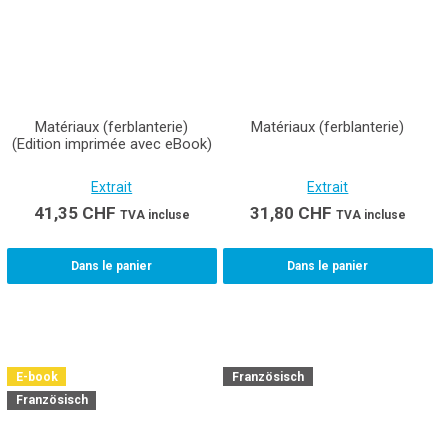
Matériaux (ferblanterie)
Matériaux (ferblanterie)
(Edition imprimée avec eBook)
Extrait
Extrait
41,35
CHF
31,80
CHF
TVA incluse
TVA incluse
Dans le panier
Dans le panier
E-book
Französisch
Französisch