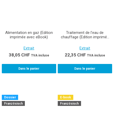
Alimentation en gaz (Edition
Traitement de l'eau de
imprimée avec eBook)
chauffage (Edition imprimée
avec eBook) Support de cours
pour les installateurs en
Extrait
Extrait
chauffage CFC
38,05
CHF
22,35
CHF
TVA incluse
TVA incluse
Dans le panier
Dans le panier
Dossier
E-book
Französisch
Französisch