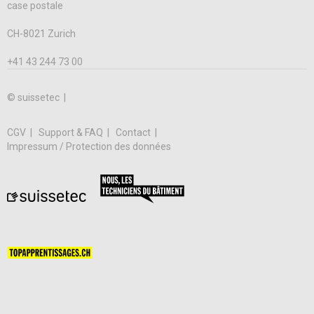
case postale
CH-8021 Zurich
+41 43 244 73 00
© suissetec |
CGV
Support & FAQ
Contact
Impressum / Protection des données