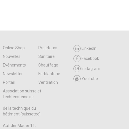
Online Shop
Projeteurs
LinkedIn
Nouvelles
Sanitaire
Facebook
Evénements
Chauffage
Instagram
Newsletter
Ferblanterie
YouTube
Portail
Ventilation
Association suisse et
liechtensteinoise
de la technique du
bâtiment (suissetec)
Auf der Mauer 11,