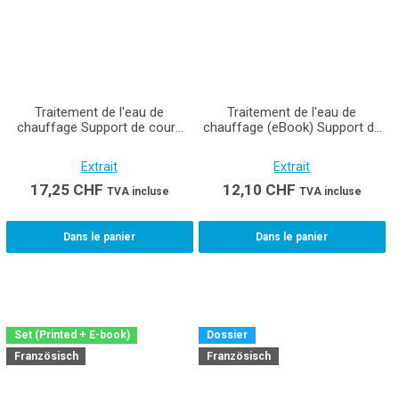
Traitement de l'eau de
Traitement de l'eau de
chauffage Support de cours
chauffage (eBook) Support de
pour les installateurs en
cours pour les installateurs en
chauffage CFC
chauffage CFC
Extrait
Extrait
17,25
CHF
12,10
CHF
TVA incluse
TVA incluse
Dans le panier
Dans le panier
Set (Printed + E-book)
Dossier
Französisch
Französisch