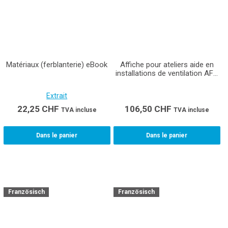
Matériaux (ferblanterie) eBook
Affiche pour ateliers aide en
installations de ventilation AFP
(Format A0)
Extrait
22,25
CHF
106,50
CHF
TVA incluse
TVA incluse
Dans le panier
Dans le panier
Französisch
Französisch