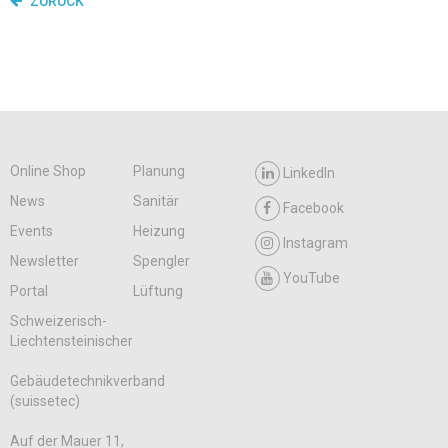
ZURÜCK
Online Shop
Planung
LinkedIn
News
Sanitär
Facebook
Events
Heizung
Instagram
Newsletter
Spengler
YouTube
Portal
Lüftung
Schweizerisch-
Liechtensteinischer
Gebäudetechnikverband
(suissetec)
Auf der Mauer 11,