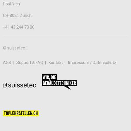
Postfach
CH-8021 Zürich
+41 43 244 73 00
© suissetec |
AGB
Support & FAQ
Kontakt
Impressum / Datenschutz