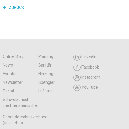
ZURÜCK
Online Shop
Planung
LinkedIn
News
Sanitär
Facebook
Events
Heizung
Instagram
Newsletter
Spengler
YouTube
Portal
Lüftung
Schweizerisch-
Liechtensteinischer
Gebäudetechnikverband
(suissetec)