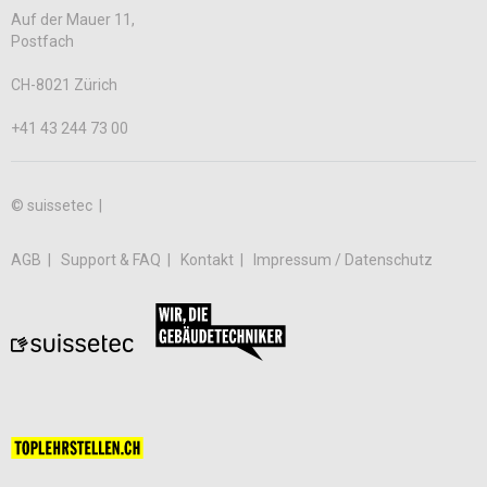
Auf der Mauer 11,
Postfach
CH-8021 Zürich
+41 43 244 73 00
© suissetec |
AGB
Support & FAQ
Kontakt
Impressum / Datenschutz