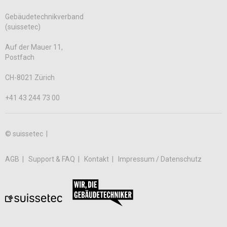
Gebäudetechnikverband
(suissetec)
Auf der Mauer 11,
Postfach
CH-8021 Zürich
+41 43 244 73 00
© suissetec |
AGB
Support & FAQ
Kontakt
Impressum / Datenschutz