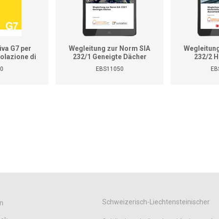
iva G7 per
Wegleitung zur Norm SIA
Wegleitun
golazione di
232/1 Geneigte Dächer
232/2 H
del gas
Bekle
0
EBS11050
EB
Aussenwän
Schweizerisch-Liechtensteinischer
n