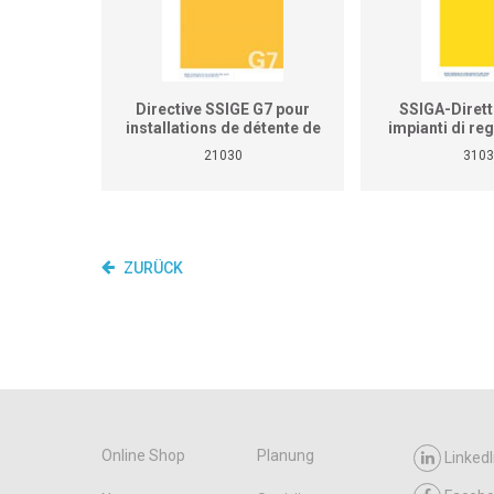
Directive SSIGE G7 pour
SSIGA-Dirett
installations de détente de
impianti di re
gaz
pressione 
21030
3103
ZURÜCK
Online Shop
Planung
LinkedI