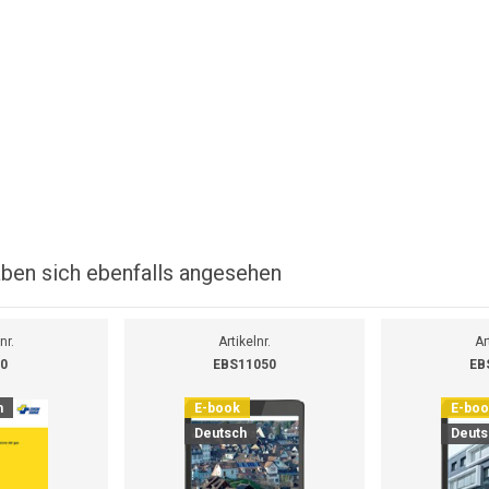
ben sich ebenfalls angesehen
nr.
Artikelnr.
Ar
0
EBS11050
EB
h
E-book
E-bo
Deutsch
Deuts