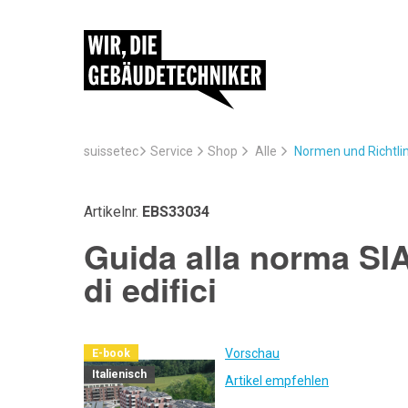
suissetec
Service
Normen und Richtli
Shop
Alle
Artikelnr.
EBS33034
Guida alla norma SI
di edifici
Vorschau
E-book
Italienisch
Artikel empfehlen