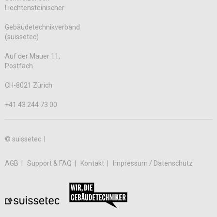
Liechtensteinischer
Gebäudetechnikverband
(suissetec)
Auf der Mauer 11,
Postfach
CH-8021 Zürich
+41 43 244 73 00
© suissetec |
AGB
Support & FAQ
Kontakt
Impressum / Datenschutz