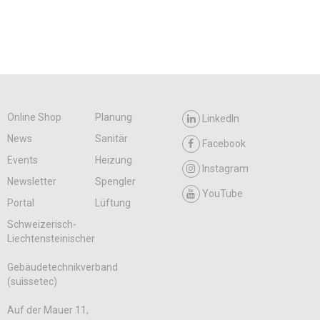
Online Shop
Planung
LinkedIn
News
Sanitär
Facebook
Events
Heizung
Instagram
Newsletter
Spengler
YouTube
Portal
Lüftung
Schweizerisch-
Liechtensteinischer
Gebäudetechnikverband
(suissetec)
Auf der Mauer 11,