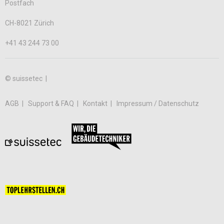
Postfach
CH-8021 Zürich
+41 43 244 73 00
© suissetec |
AGB
Support & FAQ
Kontakt
Impressum / Datenschutz